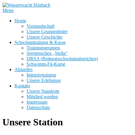
Zum
Inhalt
Menü
springen
Home
Vorstandschaft
Unsere Gruppenleiter
Unsere Geschichte
Schwimmtraining & Kurse
Trainingsgruppen
Seesternchen „Stella“
DRSA (Rettungsschwimmabzeichen)
Schwimm-Fit-Kurse
Aktuelles
Intensivtraining
Unsere Erlebnisse
Kontakt
Unsere Standorte
Mitglied werden
Impressum
Datenschutz
Unsere Station