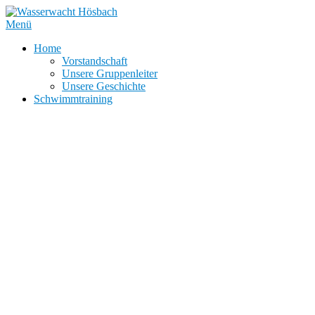
Zum
Inhalt
Menü
springen
Home
Vorstandschaft
Unsere Gruppenleiter
Unsere Geschichte
Schwimmtraining