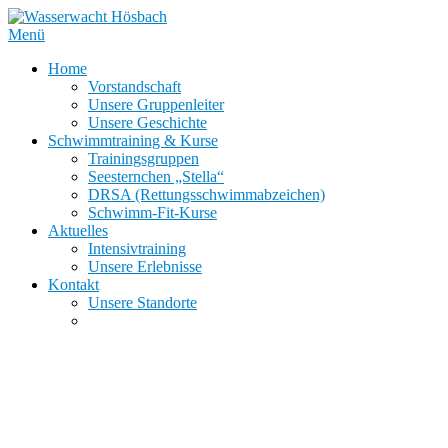
Zum
Inhalt
Menü
springen
Home
Vorstandschaft
Unsere Gruppenleiter
Unsere Geschichte
Schwimmtraining & Kurse
Trainingsgruppen
Seesternchen „Stella“
DRSA (Rettungsschwimmabzeichen)
Schwimm-Fit-Kurse
Aktuelles
Intensivtraining
Unsere Erlebnisse
Kontakt
Unsere Standorte