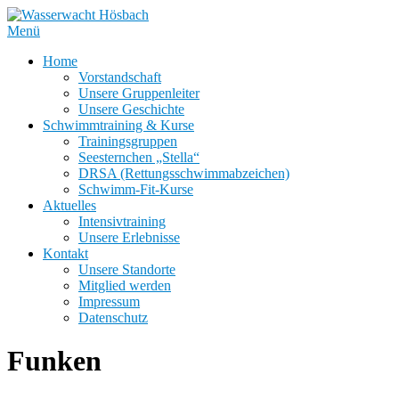
Zum
Inhalt
Menü
springen
Home
Vorstandschaft
Unsere Gruppenleiter
Unsere Geschichte
Schwimmtraining & Kurse
Trainingsgruppen
Seesternchen „Stella“
DRSA (Rettungsschwimmabzeichen)
Schwimm-Fit-Kurse
Aktuelles
Intensivtraining
Unsere Erlebnisse
Kontakt
Unsere Standorte
Mitglied werden
Impressum
Datenschutz
Funken