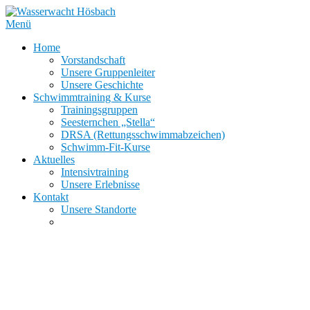
Zum
Inhalt
Menü
springen
Home
Vorstandschaft
Unsere Gruppenleiter
Unsere Geschichte
Schwimmtraining & Kurse
Trainingsgruppen
Seesternchen „Stella“
DRSA (Rettungsschwimmabzeichen)
Schwimm-Fit-Kurse
Aktuelles
Intensivtraining
Unsere Erlebnisse
Kontakt
Unsere Standorte