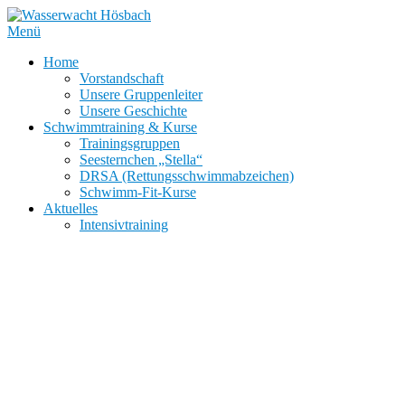
Zum
Inhalt
Menü
springen
Home
Vorstandschaft
Unsere Gruppenleiter
Unsere Geschichte
Schwimmtraining & Kurse
Trainingsgruppen
Seesternchen „Stella“
DRSA (Rettungsschwimmabzeichen)
Schwimm-Fit-Kurse
Aktuelles
Intensivtraining