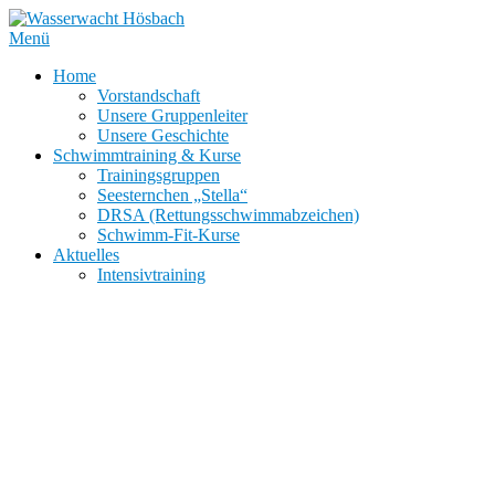
Zum
Inhalt
Menü
springen
Home
Vorstandschaft
Unsere Gruppenleiter
Unsere Geschichte
Schwimmtraining & Kurse
Trainingsgruppen
Seesternchen „Stella“
DRSA (Rettungsschwimmabzeichen)
Schwimm-Fit-Kurse
Aktuelles
Intensivtraining