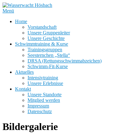
Zum
Inhalt
Menü
springen
Home
Vorstandschaft
Unsere Gruppenleiter
Unsere Geschichte
Schwimmtraining & Kurse
Trainingsgruppen
Seesternchen „Stella“
DRSA (Rettungsschwimmabzeichen)
Schwimm-Fit-Kurse
Aktuelles
Intensivtraining
Unsere Erlebnisse
Kontakt
Unsere Standorte
Mitglied werden
Impressum
Datenschutz
Bildergalerie