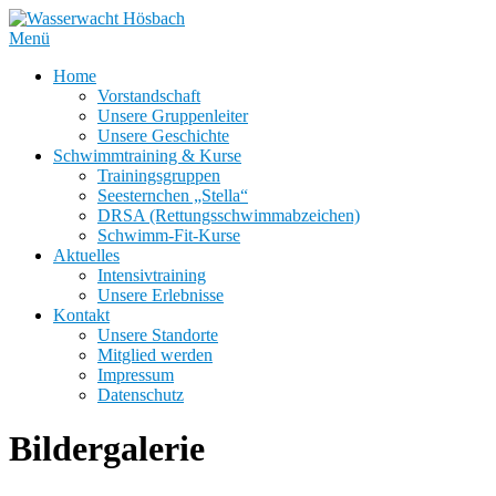
Zum
Inhalt
Menü
springen
Home
Vorstandschaft
Unsere Gruppenleiter
Unsere Geschichte
Schwimmtraining & Kurse
Trainingsgruppen
Seesternchen „Stella“
DRSA (Rettungsschwimmabzeichen)
Schwimm-Fit-Kurse
Aktuelles
Intensivtraining
Unsere Erlebnisse
Kontakt
Unsere Standorte
Mitglied werden
Impressum
Datenschutz
Bildergalerie