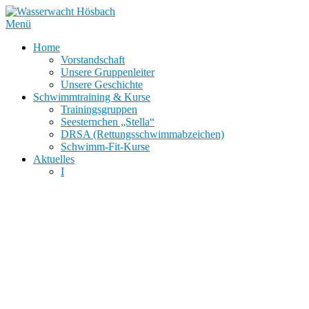
Zum
Inhalt
Menü
springen
Home
Vorstandschaft
Unsere Gruppenleiter
Unsere Geschichte
Schwimmtraining & Kurse
Trainingsgruppen
Seesternchen „Stella“
DRSA (Rettungsschwimmabzeichen)
Schwimm-Fit-Kurse
Aktuelles
I