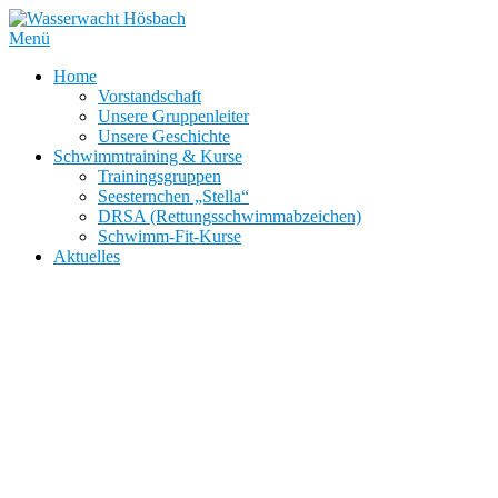
Zum
Inhalt
Menü
springen
Home
Vorstandschaft
Unsere Gruppenleiter
Unsere Geschichte
Schwimmtraining & Kurse
Trainingsgruppen
Seesternchen „Stella“
DRSA (Rettungsschwimmabzeichen)
Schwimm-Fit-Kurse
Aktuelles