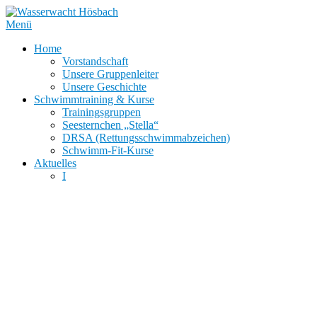
Zum
Inhalt
Menü
springen
Home
Vorstandschaft
Unsere Gruppenleiter
Unsere Geschichte
Schwimmtraining & Kurse
Trainingsgruppen
Seesternchen „Stella“
DRSA (Rettungsschwimmabzeichen)
Schwimm-Fit-Kurse
Aktuelles
I