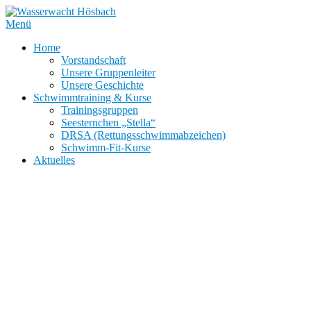
Zum
Inhalt
Menü
springen
Home
Vorstandschaft
Unsere Gruppenleiter
Unsere Geschichte
Schwimmtraining & Kurse
Trainingsgruppen
Seesternchen „Stella“
DRSA (Rettungsschwimmabzeichen)
Schwimm-Fit-Kurse
Aktuelles