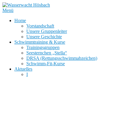
Zum
Inhalt
Menü
springen
Home
Vorstandschaft
Unsere Gruppenleiter
Unsere Geschichte
Schwimmtraining & Kurse
Trainingsgruppen
Seesternchen „Stella“
DRSA (Rettungsschwimmabzeichen)
Schwimm-Fit-Kurse
Aktuelles
I