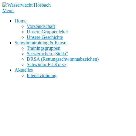
Zum
Inhalt
Menü
springen
Home
Vorstandschaft
Unsere Gruppenleiter
Unsere Geschichte
Schwimmtraining & Kurse
Trainingsgruppen
Seesternchen „Stella“
DRSA (Rettungsschwimmabzeichen)
Schwimm-Fit-Kurse
Aktuelles
Intensivtraining