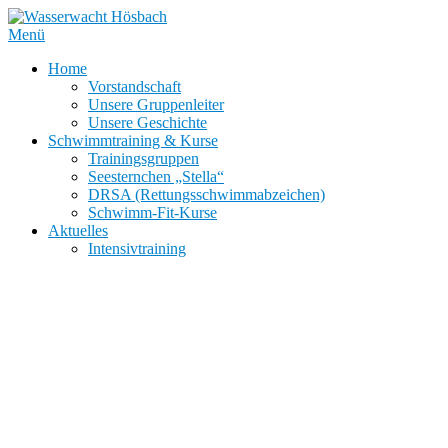
Zum
Inhalt
Menü
springen
Home
Vorstandschaft
Unsere Gruppenleiter
Unsere Geschichte
Schwimmtraining & Kurse
Trainingsgruppen
Seesternchen „Stella“
DRSA (Rettungsschwimmabzeichen)
Schwimm-Fit-Kurse
Aktuelles
Intensivtraining