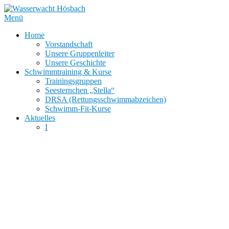
Zum
Inhalt
Menü
springen
Home
Vorstandschaft
Unsere Gruppenleiter
Unsere Geschichte
Schwimmtraining & Kurse
Trainingsgruppen
Seesternchen „Stella“
DRSA (Rettungsschwimmabzeichen)
Schwimm-Fit-Kurse
Aktuelles
I