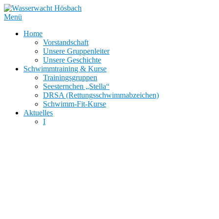
Zum
Inhalt
Menü
springen
Home
Vorstandschaft
Unsere Gruppenleiter
Unsere Geschichte
Schwimmtraining & Kurse
Trainingsgruppen
Seesternchen „Stella“
DRSA (Rettungsschwimmabzeichen)
Schwimm-Fit-Kurse
Aktuelles
I